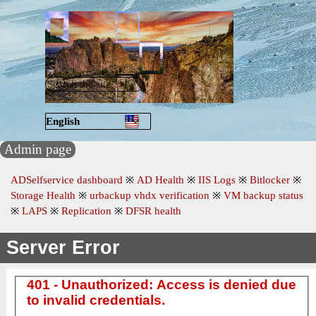
Go to content
Skip menu
English
Русский
Admin page
ADSelfservice dashboard
※
AD Health
※
IIS Logs
※
Bitlocker
※
Storage Health
※
urbackup vhdx verification
※
VM backup status
※
LAPS
※
Replication
※
DFSR health